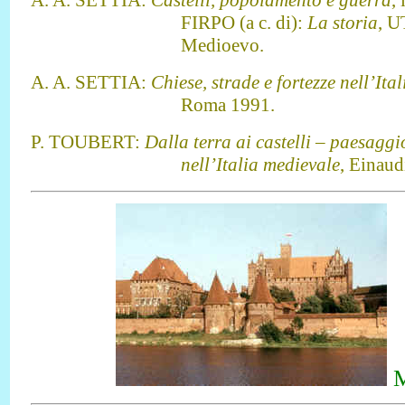
A. A. SETTIA:
Castelli, popolamento e guerra
,
FIRPO (a c. di):
La storia
, U
Medioevo.
A. A. SETTIA:
Chiese, strade e fortezze nell’Ita
Roma 1991.
P. TOUBERT:
Dalla terra ai castelli – paesaggi
nell’Italia medievale
, Einaud
M