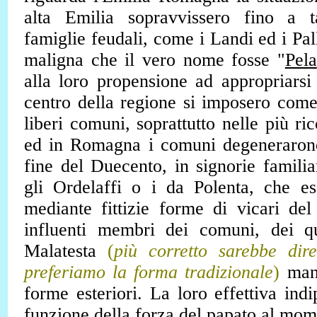
alta Emilia sopravvissero fino a t
famiglie feudali, come i Landi ed i Pall
maligna che il vero nome fosse "
Pela
alla loro propensione ad appropriarsi 
centro della regione si imposero come s
liberi comuni, soprattutto nelle più ri
ed in Romagna i comuni degeneraron
fine del Duecento, in signorie famili
gli Ordelaffi o i da Polenta, che es
mediante fittizie forme di vicari de
influenti membri dei comuni, dei q
Malatesta
(
più corretto sarebbe dir
preferiamo la forma tradizionale
)
mant
forme esteriori. La loro effettiva ind
funzione della forza del papato al mom